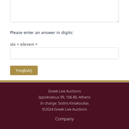
Please enter an answer in digits:
six + eleven =
Greek Live Auctions
Ippokratous 99, 106 80, Athens
In charge: Sotiris Kiriakoulias
©2024 Greek Live Auctions
Company