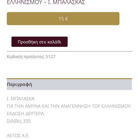
ΕΛΛΗΝΙΣΜΟΥ – Ι. ΜΠΑΛΑΣΚΑΣ
15
€
ΓΙΑ
ΤΗΝ
Προσθήκη στο καλάθι
ΑΜΥΝΑ
ΚΑΙ
Κωδικός προϊόντος:
5127
ΤΗΝ
ΑΝΑΓΕΝΝΗΣΗ
ΤΟΥ
ΕΛΛΗΝΙΣΜΟΥ
Περιγραφή
-
Ι.
ΜΠΑΛΑΣΚΑΣ
Ι. ΜΠΑΛΑΣΚΑ
ποσότητα
ΓΙΑ ΤΗΝ ΑΜΥΝΑ ΚΑΙ ΤΗΝ ΑΝΑΓΕΝΝΗΣΗ ΤΟΥ ΕΛΛΗΝΙΣΜΟΥ.
ΕΚΔΟΣΗ ΔΕΥΤΕΡΑ.
Σελίδες 335.
ΑΕΤΟΣ Α.Ε.