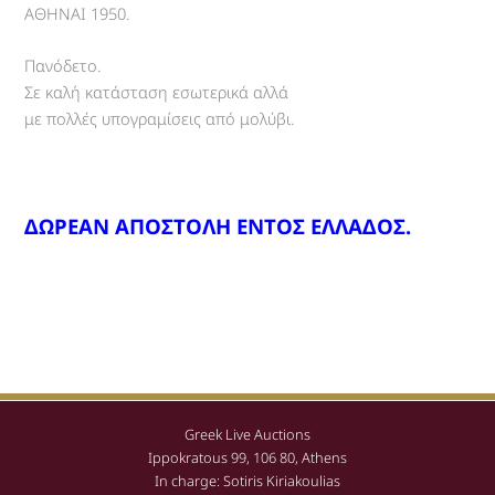
ΑΘΗΝΑΙ 1950.
Πανόδετο.
Σε καλή κατάσταση εσωτερικά αλλά
με πολλές υπογραμίσεις από μολύβι.
ΔΩΡΕΑΝ ΑΠΟΣΤΟΛΗ ΕΝΤΟΣ ΕΛΛΑΔΟΣ.
Greek Live Auctions
Ippokratous 99, 106 80, Athens
In charge: Sotiris Kiriakoulias