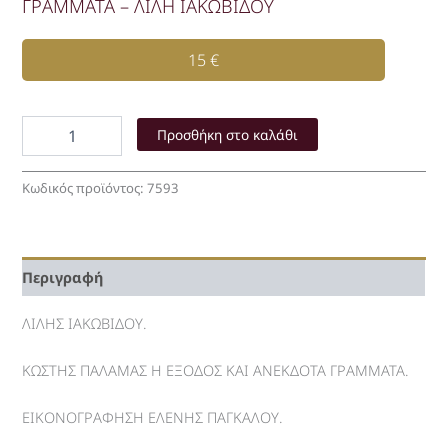
ΓΡΑΜΜΑΤΑ – ΛΙΛΗ ΙΑΚΩΒΙΔΟΥ
15
€
ΚΩΣΤΗΣ
ΠΑΛΑΜΑΣ
Προσθήκη στο καλάθι
Η
ΕΞΟΔΟΣ
Κωδικός προϊόντος:
7593
ΚΑΙ
ΑΝΕΚΔΟΤΑ
ΓΡΑΜΜΑΤΑ
-
ΛΙΛΗ
Περιγραφή
ΙΑΚΩΒΙΔΟΥ
ποσότητα
ΛΙΛΗΣ ΙΑΚΩΒΙΔΟΥ.
ΚΩΣΤΗΣ ΠΑΛΑΜΑΣ Η ΕΞΟΔΟΣ ΚΑΙ ΑΝΕΚΔΟΤΑ ΓΡΑΜΜΑΤΑ.
ΕΙΚΟΝΟΓΡΑΦΗΣΗ ΕΛΕΝΗΣ ΠΑΓΚΑΛΟΥ.