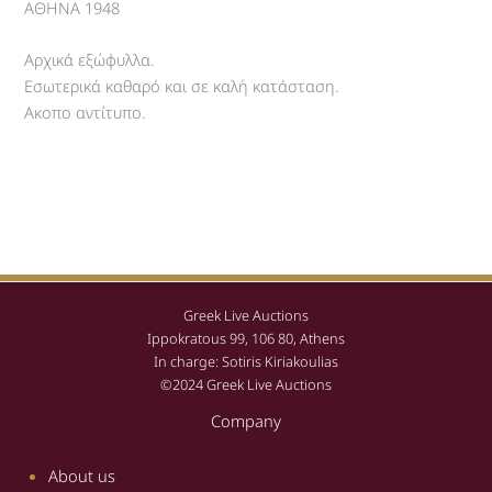
ΑΘΗΝΑ 1948
Αρχικά εξώφυλλα.
Εσωτερικά καθαρό και σε καλή κατάσταση.
Ακοπο αντίτυπο.
Greek Live Auctions
Ippokratous 99, 106 80, Athens
In charge: Sotiris Kiriakoulias
©2024 Greek Live Auctions
Company
About us