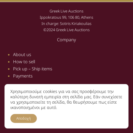
Greek Live Auctions
Ippokratous 99, 106 80, Athens
In charge: Sotiris Kiriakoulias
©2024 Greek Live Auctions
Company
About us
How to sell
Pick up – Ship items
Payments
Χρησιμοποιούμε cookies για να σας προσφέρουμε την
Information
καλύτερη δυνατή εμπειρία στη σελίδα μας. Εάν συνεχίσετε
να χρησιμοποιείτε τη σελίδα, θα θεωρήσουμε πως είστε
Terms and conditions
ικανοποιημένοι με αυτό.
Privacy policy
Αποδοχή