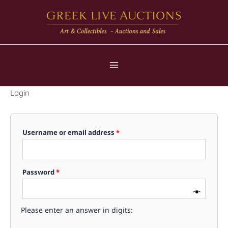
Skip
to
content
Login
Required
Username or email address
*
Required
Password
*
Please enter an answer in digits: