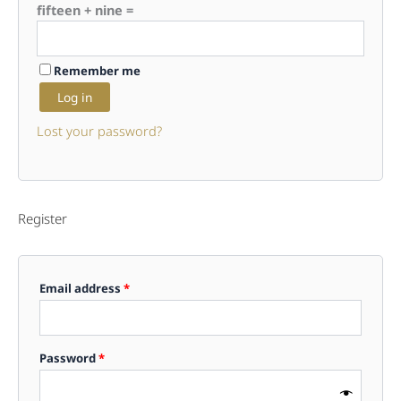
fifteen + nine =
Remember me
Log in
Lost your password?
Register
Required
Email address
*
Required
Password
*