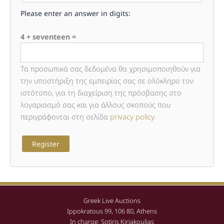
Please enter an answer in digits:
4 + seventeen =
Τα προσωπικά σας δεδομένα θα χρησιμοποιηθούν για
την υποστήριξη της εμπειρίας σας σε ολόκληρο τον
ιστότοπο, για τη διαχείριση της πρόσβασης στο
λογαριασμό σας και για άλλους σκοπούς που
περιγράφονται στη σελίδα
privacy policy
.
Register
Greek Live Auctions
Ippokratous 99, 106 80, Athens
In charge: Sotiris Kiriakoulias