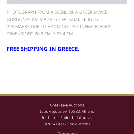
PHOTOGRAPH FROM A SCENE OF A GREEK MOVIE.
GORGONES KAI MAGKES – VALSAMI, SILINOS.
PIN MARKS DUE TO HANGING ON CINEMA BOARDS.
DIMENSIONS 20.3 CM. X 25.4 CM.
FREE SHIPPING IN GREECE.
Greek Live Auctions
Ippokratous 99, 106 80, Athens
In charge: Sotiris Kiriakoulias
©2024 Greek Live Auctions
Company